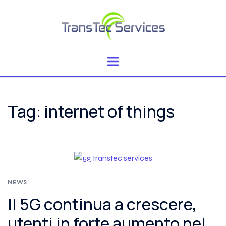
Vai
al
contenuto
Mostra/Nascondi
menu
Tag:
internet of things
NEWS
Il 5G continua a crescere,
utenti in forte aumento nel