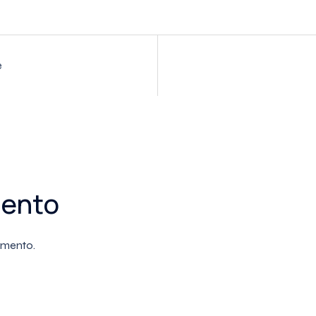
e
mento
mmento.