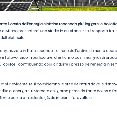
 il costo dell’energia elettrica rendendo piu’ leggere le bollette d
io a Milano presentera’ uno studio in cui si analizza il rapporto tra
ll’elettricita’.
organizzato in Italia secondo il criterio dell’ordine di merito eco
co e fotovoltaico in particolare, che hanno costi marginali di prod
iu’ costosi, contribuendo cosi’ a ridurre il prezzo dell’energia in esi
iu’ evidente se si considerano le aree dell’Italia dove le rinnovabil
e vendite di energia sul Mercato del giorno prima da fonte eolica e
onte eolica e il restante 5% da impianti fotovoltaici.