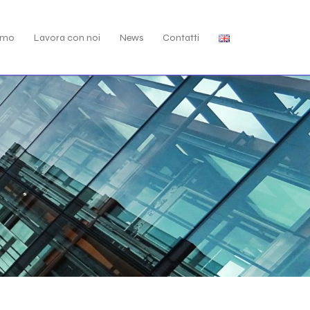
amo
Lavora con noi
News
Contatti