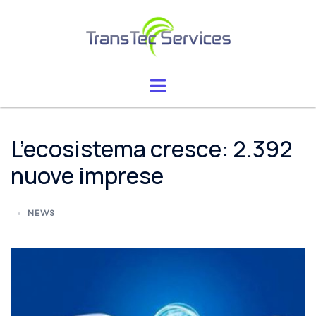
Vai
al
contenuto
Mostra/Nascondi
menu
L’ecosistema cresce: 2.392
nuove imprese
NEWS