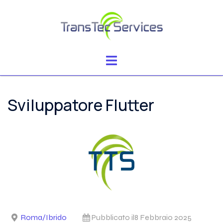
Vai
al
contenuto
Mostra/Nascondi
menu
Sviluppatore Flutter
Roma/Ibrido
Pubblicato il8 Febbraio 2025