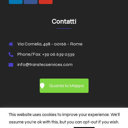
Contatti
Via Cornelia, 498 - 00166 - Rome
Phone/Fax: +39 06 639 0339
info@transtecservices.com
Guarda la Mappa
This website uses cookies to improve your experience. We'll
assume you're ok with this, but you can opt-out if you wish.
© 2026 TransTec Services P.IVA 08393961001. Powered by