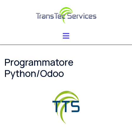
Vai
al
contenuto
Mostra/Nascondi
menu
Programmatore
Python/Odoo