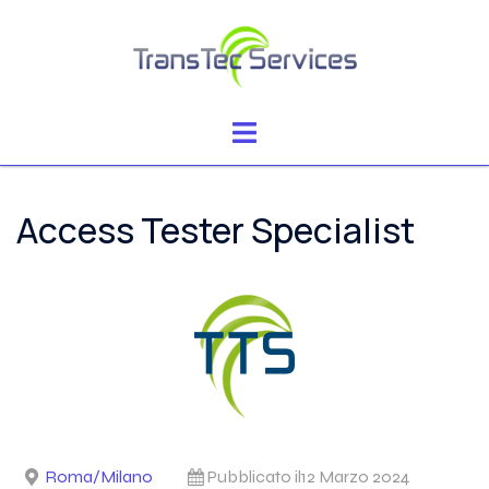
Vai
al
contenuto
Mostra/Nascondi
menu
Access Tester Specialist
Roma/Milano
Pubblicato il12 Marzo 2024