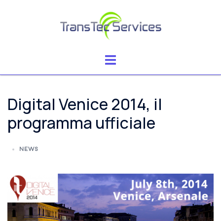
Vai
al
contenuto
Mostra/Nascondi
menu
Digital Venice 2014, il
programma ufficiale
NEWS