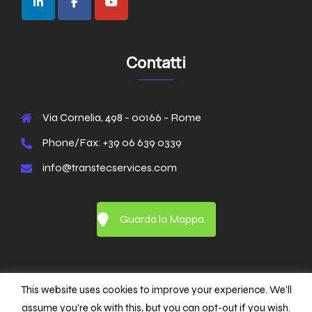
Contatti
Via Cornelia, 498 - 00166 - Rome
Phone/Fax: +39 06 639 0339
info@transtecservices.com
Guarda la Mappa
This website uses cookies to improve your experience. We'll
assume you're ok with this, but you can opt-out if you wish.
© 2026 TransTec Services P.IVA 08393961001. Powered by